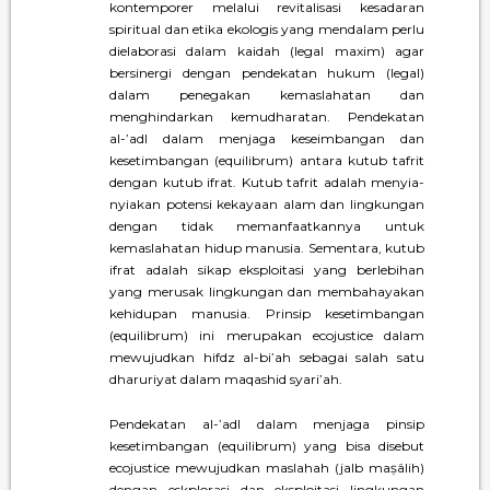
kontemporer melalui revitalisasi kesadaran
spiritual dan etika ekologis yang mendalam perlu
dielaborasi dalam kaidah (legal maxim) agar
bersinergi dengan pendekatan hukum (legal)
dalam penegakan kemaslahatan dan
menghindarkan kemudharatan. Pendekatan
al-’adl dalam menjaga keseimbangan dan
kesetimbangan (equilibrum) antara kutub tafrit
dengan kutub ifrat. Kutub tafrit adalah menyia-
nyiakan potensi kekayaan alam dan lingkungan
dengan tidak memanfaatkannya untuk
kemaslahatan hidup manusia. Sementara, kutub
ifrat adalah sikap eksploitasi yang berlebihan
yang merusak lingkungan dan membahayakan
kehidupan manusia. Prinsip kesetimbangan
(equilibrum) ini merupakan ecojustice dalam
mewujudkan hifdz al-bi’ah sebagai salah satu
dharuriyat dalam maqashid syari’ah.
Pendekatan al-’adl dalam menjaga pinsip
kesetimbangan (equilibrum) yang bisa disebut
ecojustice mewujudkan maslahah (jalb maṣâlih)
dengan eskplorasi dan eksploitasi lingkungan