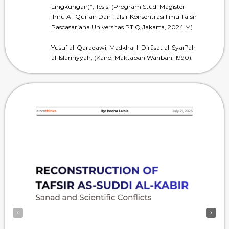
Lingkungan)”, Tesis, (Program Studi Magister
Ilmu Al-Qur’an Dan Tafsir Konsentrasi Ilmu Tafsir
Pascasarjana Universitas PTIQ Jakarta, 2024 M)
Yusuf al-Qaradawi, Madkhal li Dirāsat al-Syarī‘ah
al-Islāmiyyah, (Kairo: Maktabah Wahbah, 1990).
‹
›