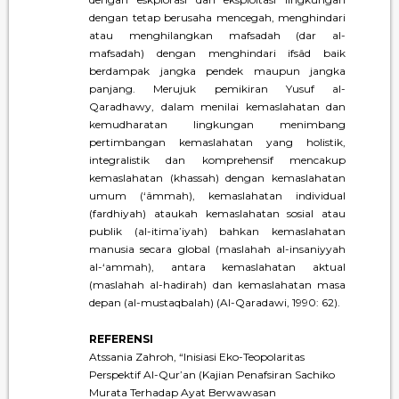
dengan tetap berusaha mencegah, menghindari
atau menghilangkan mafsadah (dar al-
mafsadah) dengan menghindari ifsâd baik
berdampak jangka pendek maupun jangka
panjang. Merujuk pemikiran Yusuf al-
Qaradhawy, dalam menilai kemaslahatan dan
kemudharatan lingkungan menimbang
pertimbangan kemaslahatan yang holistik,
integralistik dan komprehensif mencakup
kemaslahatan (khassah) dengan kemaslahatan
umum (‘âmmah), kemaslahatan individual
(fardhiyah) ataukah kemaslahatan sosial atau
publik (al-itima’iyah) bahkan kemaslahatan
manusia secara global (maslahah al-insaniyyah
al-‘ammah), antara kemaslahatan aktual
(maslahah al-hadirah) dan kemaslahatan masa
depan (al-mustaqbalah) (Al-Qaradawi, 1990: 62).
REFERENSI
Atssania Zahroh, “Inisiasi Eko-Teopolaritas
Perspektif Al-Qur’an (Kajian Penafsiran Sachiko
Murata Terhadap Ayat Berwawasan