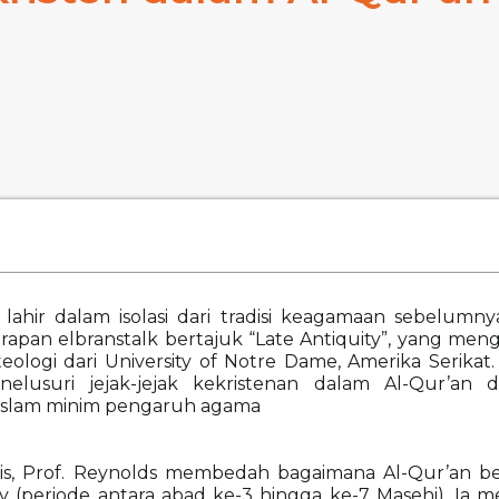
lahir dalam isolasi dari tradisi keagamaan sebelumny
arapan elbranstalk bertajuk “Late Antiquity”, yang meng
eologi dari University of Notre Dame, Amerika Serikat
elusuri jejak-jejak kekristenan dalam Al-Qur’an
Islam minim pengaruh agama
itis, Prof. Reynolds membedah bagaimana Al-Qur’an be
ty (periode antara abad ke-3 hingga ke-7 Masehi). I