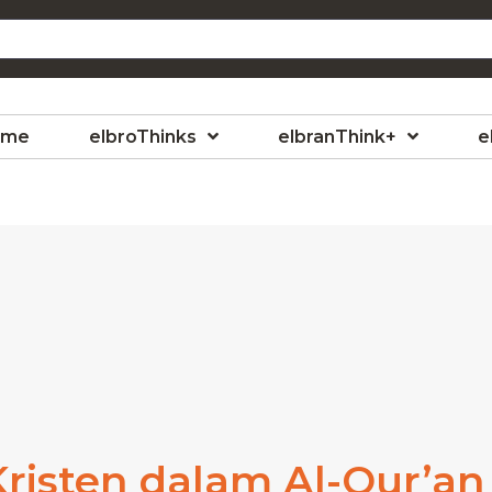
ome
elbroThinks
elbranThink+
e
risten dalam Al-Qur’an