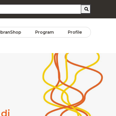
lbranShop
Program
Profile
 di