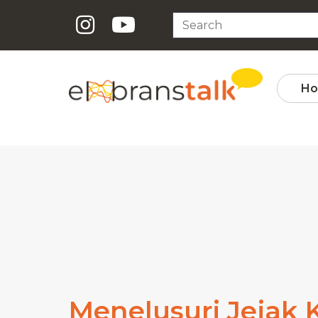
H
Menelusuri Jejak K