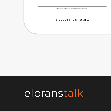
21
Jul, 26
|
Tafsir Studies
elbrans
talk