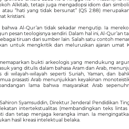
 Alkitab, tetapi juga mengadopsi idiom dan simbolism
 atau “hati yang tidak bersunat” (QS 2:88) merupaka
t kristiani.
hwa Al-Qur’an tidak sekadar mengutip. Ia merekonst
pesan teologisnya sendiri. Dalam hal ini, Al-Qur’an tam
agai tiruan dari sumber lain. Salah satu contoh menar
akan untuk mengkritik dan meluruskan ajaran umat
a memaparkan bukti arkeologis yang mendukung argumen
masuk yang ditulis dalam bahasa Aram dan Arab, menun
 di wilayah-wilayah seperti Suriah, Yaman, dan bah
emua prasasti Arab menunjukkan keyakinan monoteistik
pandangan lama bahwa masyarakat Arab sepenuhn
f. Sahiron Syamsuddin, Direktur Jenderal Pendidikan T
ekatan intertekstualitas (membandingkan teks lintas
hati dan tetap menjaga kerangka iman. Ia mengingatk
an hasil kreasi intelektual belaka.