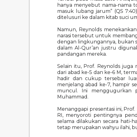
hanya menyebut nama-nama tokoh
masuk lubang jarum” (QS 7:40)
ditelusuri ke dalam kitab suci uma
Namun, Reynolds menekankan ba
narasi tersebut untuk membangun 
dengan lingkungannya, bukan seb
dalam Al-Qur’an justru digun
pandangan mereka.
Selain itu, Prof. Reynolds jug
dari abad ke-5 dan ke-6 M, ter
hadir dan cukup tersebar luas
menjelang abad ke-7, hampir s
muncul. Ini menggugurkan 
Muhammad.
Menanggapi presentasi ini, Pro
RI, menyoroti pentingnya pend
selama dilakukan secara hati-
tetap merupakan wahyu ilahi, buk